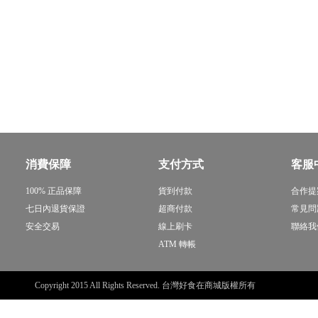
消費保障
支付方式
客服
100% 正品保障
貨到付款
合作提
七日內退貨保證
超商付款
常見問
安全交易
線上刷卡
聯絡我
ATM 轉帳
Copyright 2015 All Rights Reserved. 台灣好食在商城版權所有
sitemap