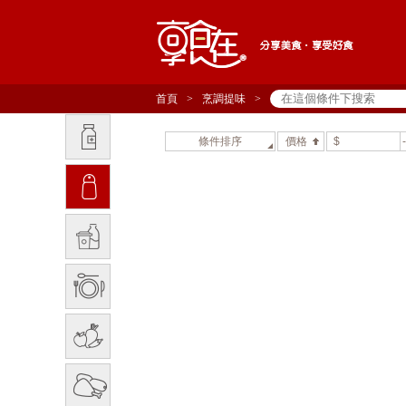
首頁
>
烹調提味
>
條件排序
價格
$
-