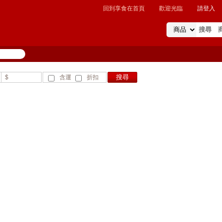
回到享食在首頁
歡迎光臨
請登入
$
含運
折扣