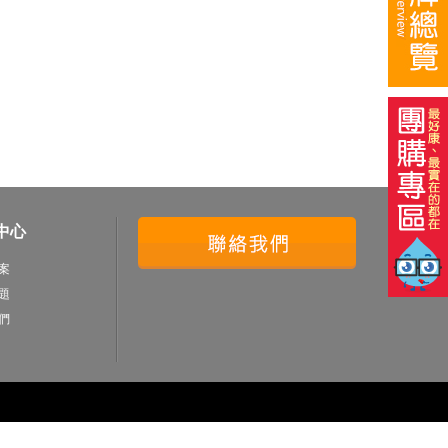
中心
案
題
們