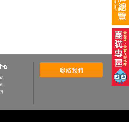
中心
案
題
們