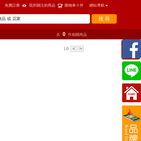
免費註冊
我所關注的商品
購物車
0
件
網站導航
搜 尋
0
共
件相關商品
瀏覽
<
>
1/0
紀錄