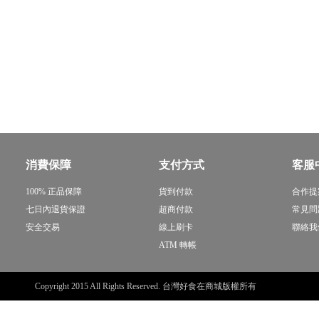
消費保障
支付方式
客服
100% 正品保障
貨到付款
合作提
七日內退貨保證
超商付款
常見問
安全交易
線上刷卡
聯絡我
ATM 轉帳
Copyright 2015 All Rights Reserved. 台灣好食在商城版權所有
sitemap