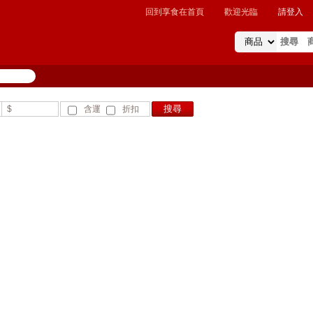
回到享食在首頁
歡迎光臨
請登入
$
含運
折扣