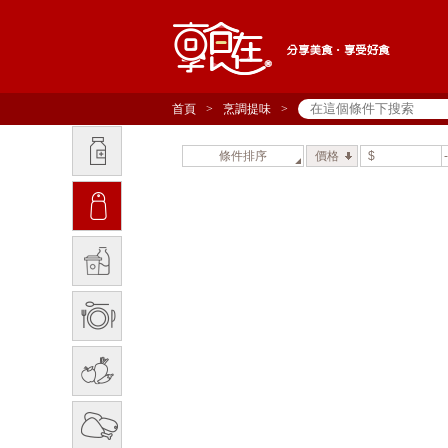
首頁
>
烹調提味
>
條件排序
價格
$
-