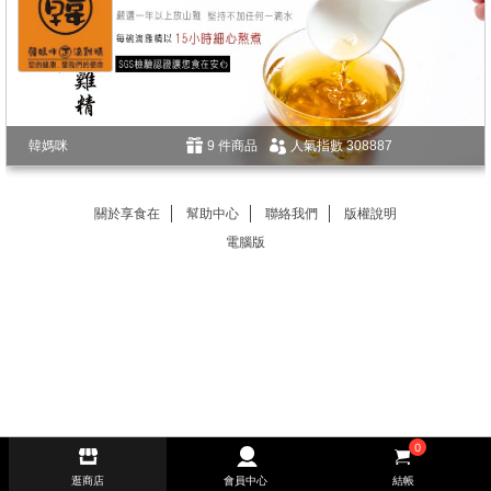
韓媽咪
9 件商品
人氣指數 308887
關於享食在
幫助中心
聯絡我們
版權說明
電腦版
0
逛商店
會員中心
結帳